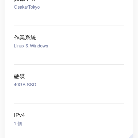
Osaka/Tokyo
作業系統
Linux & Windows
硬碟
40GB SSD
IPv4
1 個