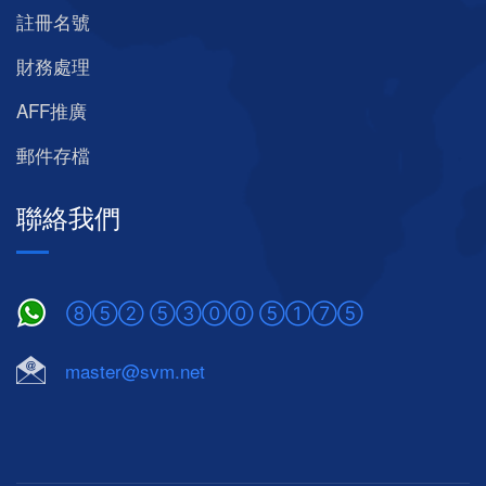
註冊名號
財務處理
AFF推廣
郵件存檔
聯絡我們
⑧⑤② ⑤③⓪⓪ ⑤①⑦⑤
master@svm.net