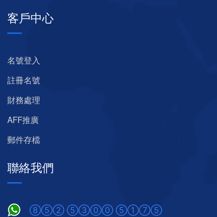
客戶中心
名號登入
註冊名號
財務處理
AFF推廣
郵件存檔
聯絡我們
⑧⑤② ⑤③⓪⓪ ⑤①⑦⑤